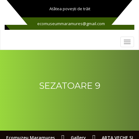
Atâtea poveşti de trăit
ecomuseummaramures@gmail.com
SEZATOARE 9
Ecomuzeu Maramureş
Gallery
ARTA VECHE ŞI