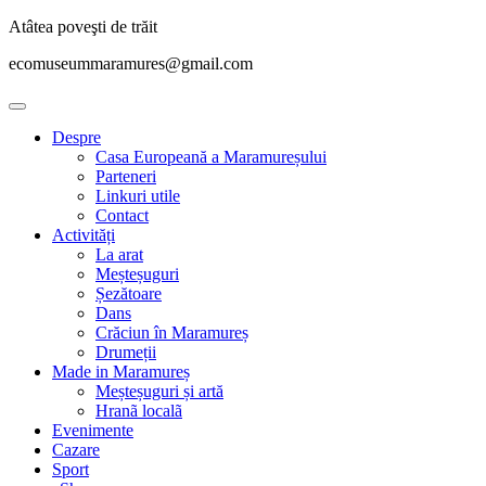
Atâtea poveşti de trăit
ecomuseummaramures@gmail.com
Despre
Casa Europeană a Maramureșului
Parteneri
Linkuri utile
Contact
Activități
La arat
Meșteșuguri
Șezătoare
Dans
Crăciun în Maramureș
Drumeții
Made in Maramureș
Meșteșuguri și artă
Hranã localã
Evenimente
Cazare
Sport