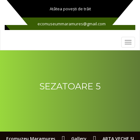
Atâtea poveşti de trăit
ecomuseummaramures@gmail.com
SEZATOARE 5
Ecomuzeu Maramureş
Gallery
ARTA VECHE ŞI