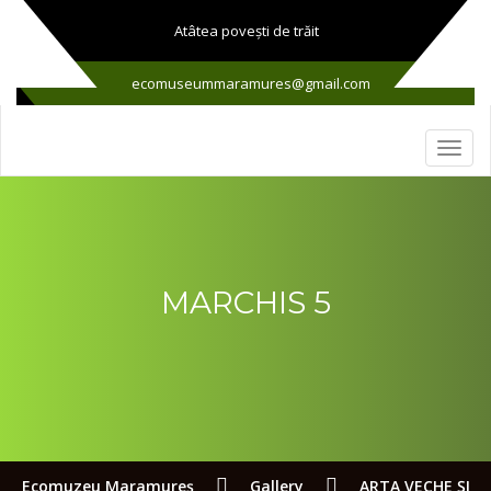
Atâtea poveşti de trăit
ecomuseummaramures@gmail.com
MARCHIS 5
Ecomuzeu Maramureş
Gallery
ARTA VECHE ŞI