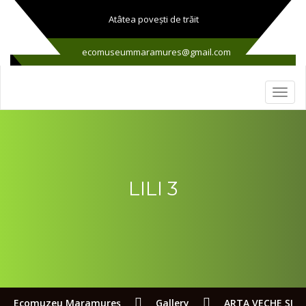
Atâtea poveşti de trăit
ecomuseummaramures@gmail.com
LILI 3
Ecomuzeu Maramureş
Gallery
ARTA VECHE ŞI