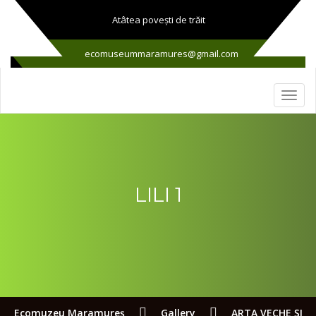
Atâtea poveşti de trăit
ecomuseummaramures@gmail.com
LILI 1
Ecomuzeu Maramureş
Gallery
ARTA VECHE ŞI