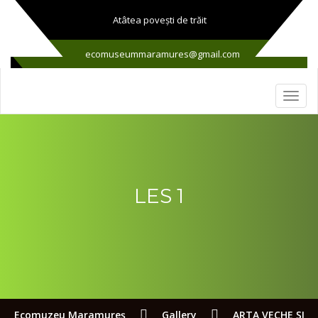
Atâtea poveşti de trăit
ecomuseummaramures@gmail.com
LES 1
Ecomuzeu Maramureş
Gallery
ARTA VECHE ŞI