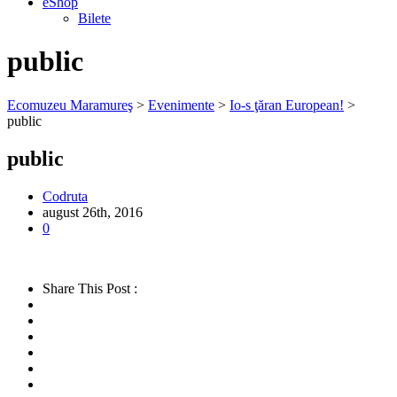
e­Shop
Bilete
public
Ecomuzeu Maramureş
>
Evenimente
>
Io-s ţăran European!
>
public
public
Codruta
august 26th, 2016
0
Share This Post :