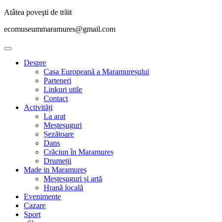
Atâtea poveşti de trăit
ecomuseummaramures@gmail.com
Despre
Casa Europeană a Maramureșului
Parteneri
Linkuri utile
Contact
Activități
La arat
Meșteșuguri
Șezătoare
Dans
Crăciun în Maramureș
Drumeții
Made in Maramureș
Meșteșuguri și artă
Hranã localã
Evenimente
Cazare
Sport